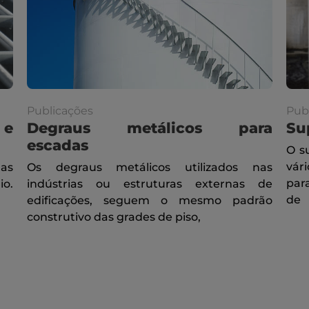
Publicações
Pub
 e
Degraus metálicos para
Su
escadas
O s
vár
das
Os degraus metálicos utilizados nas
par
io.
indústrias ou estruturas externas de
de
edificações, seguem o mesmo padrão
construtivo das grades de piso,