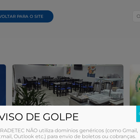
Pe
VOLTAR PARA O SITE
VISO DE GOLPE
RADETEC NÃO utiliza domínios genéricos (como Gmail,
mail, Outlook etc.) para envio de boletos ou cobranças.