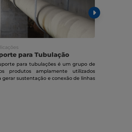
licações
Publicações
porte para Tubulação
Malha He
uporte para tubulações é um grupo de
A malha he
ios produtos amplamente utilizados
desenvolvido
a gerar sustentação e conexão de linhas
vasos, tan
queimadores