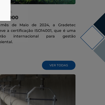
idades
Novidades
O 14000
FEIMEC
mês de Maio de 2024, a Gradetec
A FEIMEC (F
eve a certificação ISO14001, que é uma
e Equipamen
drão internacional para gestão
importantes 
iental.
e a
VER TODAS