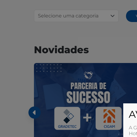
Novidades
A
A G
Hot