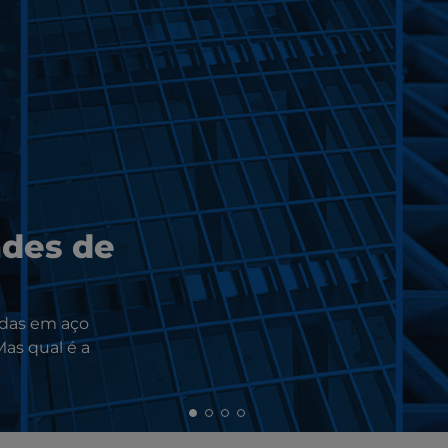
ades de
adas em aço
Mas qual é a