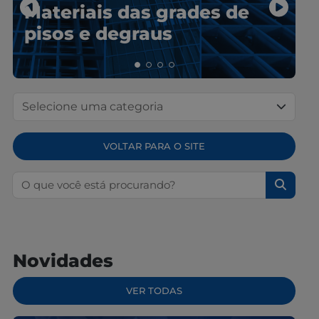
Materiais das grades de
0
pisos e degraus
P
VOLTAR PARA O SITE
Pesquisar por:
Novidades
VER TODAS