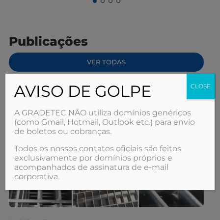
Publicações
VER TODAS
AVISO DE GOLPE
CLOSE
A GRADETEC NÃO utiliza domínios genéricos
(como Gmail, Hotmail, Outlook etc.) para envio
de boletos ou cobranças.
Todos os nossos contatos oficiais são feitos
exclusivamente por domínios próprios e
acompanhados de assinatura de e‑mail
corporativa.