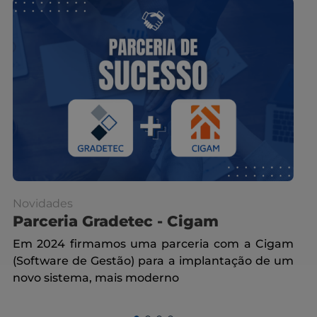
Novidades
Nov
Parceria Gradetec - Cigam
Re
Em 2024 firmamos uma parceria com a Cigam
Rec
(Software de Gestão) para a implantação de um
com
novo sistema, mais moderno
col
ben