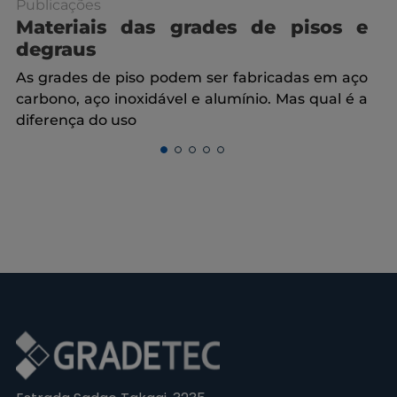
Publicações
Pub
Materiais das grades de pisos e
De
degraus
Os 
ou 
As grades de piso podem ser fabricadas em aço
mes
carbono, aço inoxidável e alumínio. Mas qual é a
diferença do uso