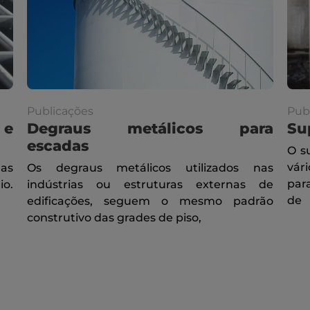
Publicações
Pub
 e
Degraus metálicos para
Su
escadas
O s
vár
das
Os degraus metálicos utilizados nas
par
io.
indústrias ou estruturas externas de
de
edificações, seguem o mesmo padrão
construtivo das grades de piso,