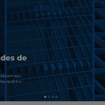
ades de
adas em aço
Mas qual é a