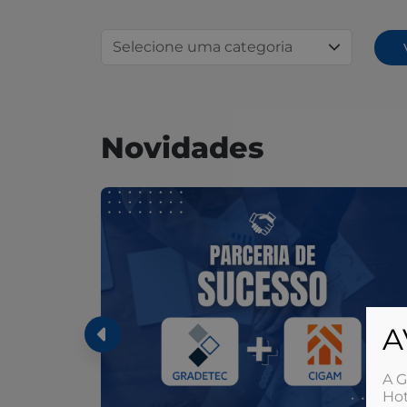
Novidades
A
A G
Hot