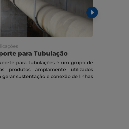
licações
Publicações
porte para Tubulação
Malha He
uporte para tubulações é um grupo de
A malha he
ios produtos amplamente utilizados
desenvolvido
a gerar sustentação e conexão de linhas
vasos, tan
queimadores