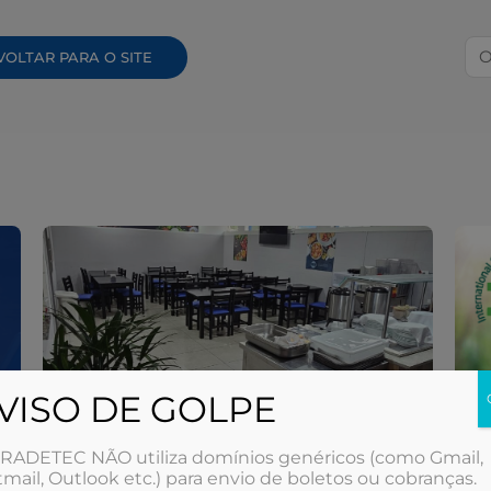
Pe
VOLTAR PARA O SITE
VISO DE GOLPE
RADETEC NÃO utiliza domínios genéricos (como Gmail,
mail, Outlook etc.) para envio de boletos ou cobranças.