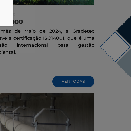
idades
Novidades
O 14000
FEIMEC
mês de Maio de 2024, a Gradetec
A FEIMEC (F
eve a certificação ISO14001, que é uma
e Equipamen
drão internacional para gestão
importantes 
iental.
e a
VER TODAS