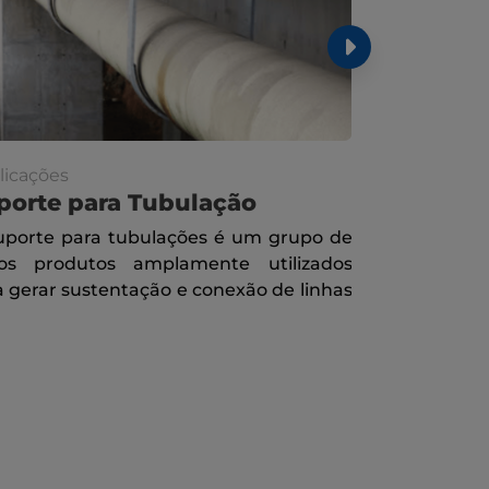
licações
Publicações
porte para Tubulação
Malha He
uporte para tubulações é um grupo de
A malha he
ios produtos amplamente utilizados
desenvolvido
a gerar sustentação e conexão de linhas
vasos, tan
queimadores