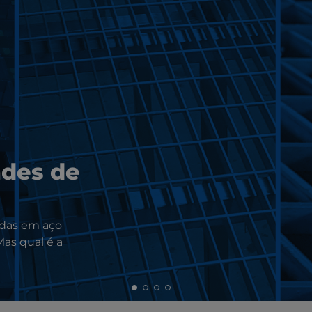
ades de
adas em aço
Mas qual é a