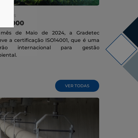
idades
Novidades
O 14000
FEIMEC
mês de Maio de 2024, a Gradetec
A FEIMEC (F
eve a certificação ISO14001, que é uma
e Equipamen
drão internacional para gestão
importantes 
iental.
e a
VER TODAS