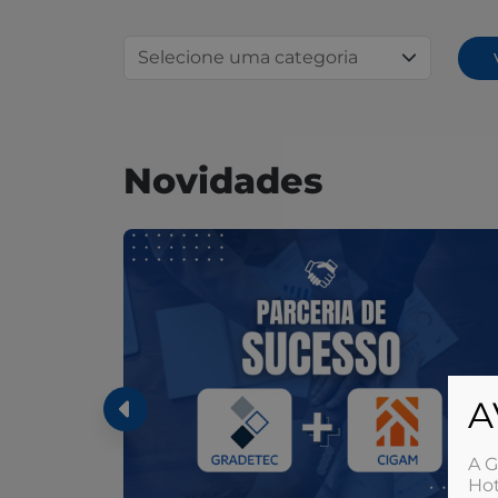
Novidades
A
A G
Hot