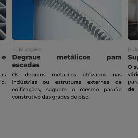
Publicações
Pub
 e
Degraus metálicos para
Su
escadas
O s
vár
das
Os degraus metálicos utilizados nas
par
io.
indústrias ou estruturas externas de
de
edificações, seguem o mesmo padrão
construtivo das grades de piso,