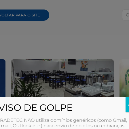
Pe
VOLTAR PARA O SITE
VISO DE GOLPE
RADETEC NÃO utiliza domínios genéricos (como Gmail,
mail, Outlook etc.) para envio de boletos ou cobranças.