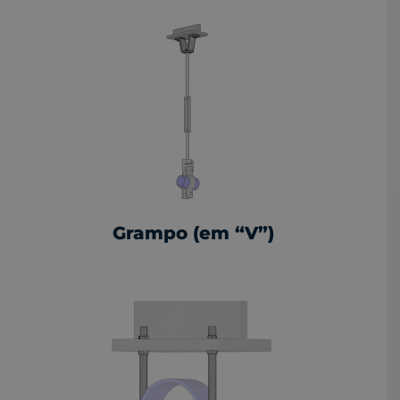
Grampo (em “V”)