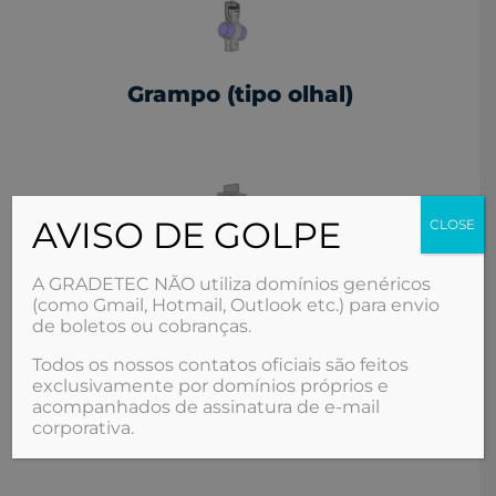
Grampo (tipo olhal)
AVISO DE GOLPE
CLOSE
A GRADETEC NÃO utiliza domínios genéricos
(como Gmail, Hotmail, Outlook etc.) para envio
de boletos ou cobranças.
Todos os nossos contatos oficiais são feitos
exclusivamente por domínios próprios e
acompanhados de assinatura de e‑mail
corporativa.
Grampo (para união)