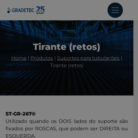
Tirante (retos)
Home
|
Produtos
|
Suportes para tubulações
|
Tirante (retos)
ST-GR-267®
Utilizado quando os DOIS lados do suporte são
fixados por ROSCAS, que podem ser DIREITA ou
ESQUERDA.