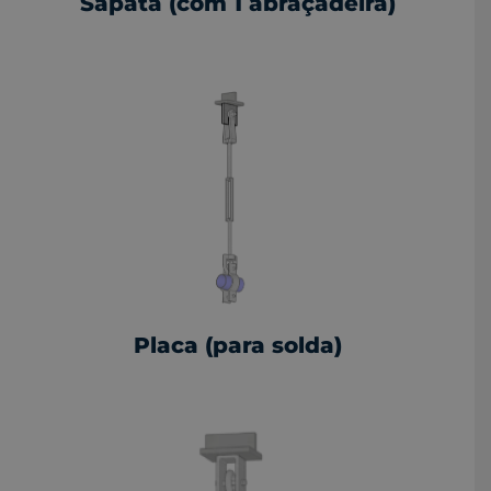
Sapata (com 1 abraçadeira)
Placa (para solda)