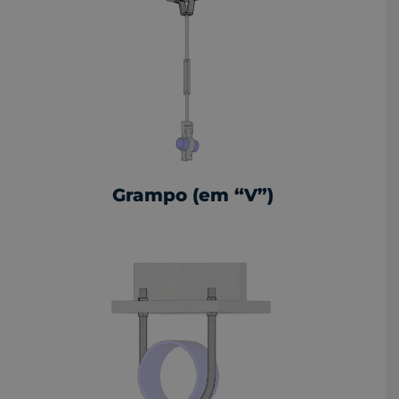
Grampo (em “V”)