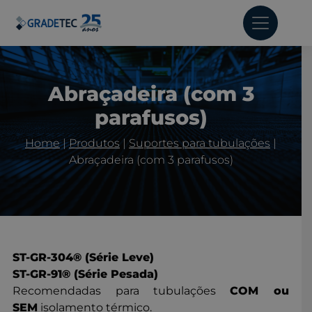
Abraçadeira (com 3
parafusos)
Home
|
Produtos
|
Suportes para tubulações
|
Abraçadeira (com 3 parafusos)
ST-GR-304® (Série Leve)
ST-GR-91® (Série Pesada)
Recomendadas para tubulações
COM ou
SEM
isolamento térmico.