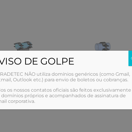
VISO DE GOLPE
RADETEC NÃO utiliza domínios genéricos (como Gmail,
mail, Outlook etc.) para envio de boletos ou cobranças.
Sapata (com 2
Sapata (com 1
os os nossos contatos oficiais são feitos exclusivamente
 domínios próprios e acompanhados de assinatura de
abraçadeiras)
abraçadeira)
ail corporativa.