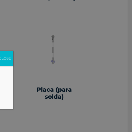
CLOSE
Placa (para
solda)