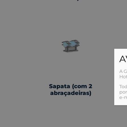
A
A G
Hot
Sapata (com 2
Tod
por
abraçadeiras)
e‑m