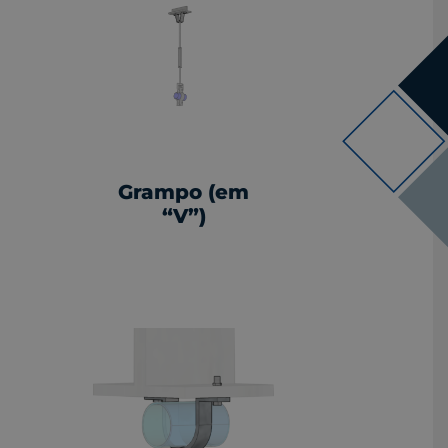
Grampo (em
“V”)