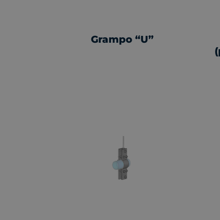
Grampo “U”
(